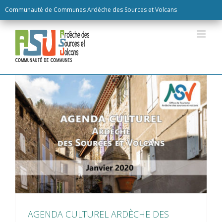
Skip
Communauté de Communes Ardèche des Sources et Volcans
to
content
AGENDA CULTUREL ARDÈCHE DES