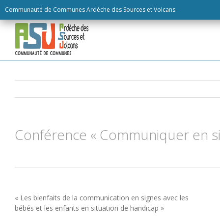
Skip
Communauté de Communes Ardèche des Sources et Volcans
to
content
Conférence « Communiquer en si
« Les bienfaits de la communication en signes avec les
bébés et les enfants en situation de handicap »