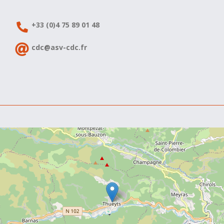
+33 (0)4 75 89 01 48
cdc@asv-cdc.fr