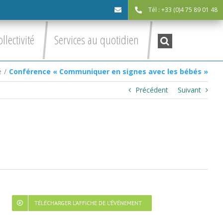
Tél : +33 (0)4 75 89 01 48
cdc@asv-
Recherche
ollectivité
Services au quotidien
:
cdc.fr
é
/
Conférence « Communiquer en signes avec les bébés »
Précédent
Suivant
TÉLÉCHARGER L’AFFICHE DE L’ÉVÉNEMENT