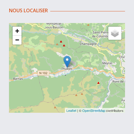
NOUS LOCALISER
+
−
Leaflet
| ©
OpenStreetMap
contributors