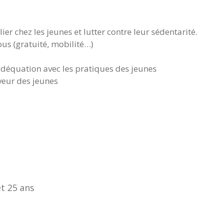
er chez les jeunes et lutter contre leur sédentarité.
tous (gratuité, mobilité…)
n adéquation avec les pratiques des jeunes
veur des jeunes
et 25 ans