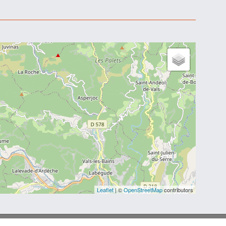
Leaflet
| ©
OpenStreetMap
contributors