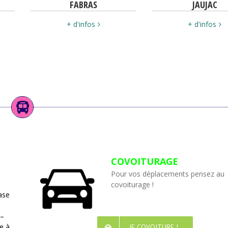
FABRAS
JAUJAC
+ d'infos
+ d'infos
COVOITURAGE
Pour vos déplacements pensez au
covoiturage !
ase
 –
e à
JE COVOITURE !