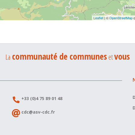
Leaflet
| ©
OpenStreetMap
c
communauté de communes
vous
La
et
D
+33 (0)4 75 89 01 48
D
cdc@asv-cdc.fr