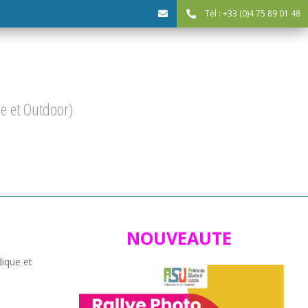
Tél : +33 (0)4 75 89 01 48
cdc@asv-
cdc.fr
 et Outdoor)
NOUVEAUTE
dique et