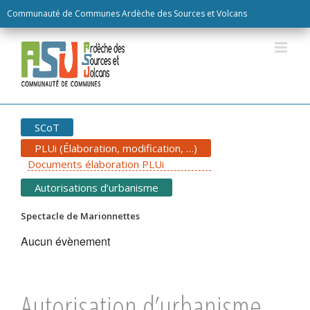
Skip
Communauté de Communes Ardèche des Sources et Volcans
to
content
SCoT
PLUi (Élaboration, modification, …)
Documents élaboration PLUi
Autorisations d’urbanisme
Spectacle de Marionnettes
Aucun évènement
Autorisation d’urbanisme