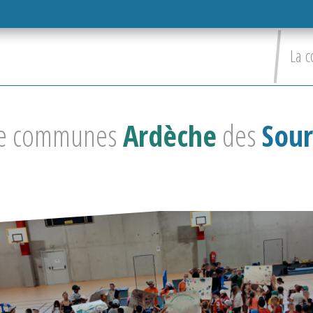
La c
e communes
Ardèche
des
Sour