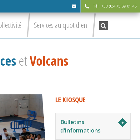
Tél : +33 (0)4 75 89 01 48
cdc@asv-
Recherche
ollectivité
Services au quotidien
:
cdc.fr
ces
et
Volcans
LE KIOSQUE
Bulletins
d'informations