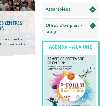
𝙪
Assemblées
ES CENTRES
Ardèche des
Offres d'emplois /
ON
on des Estivales
stages
POUR MIEUX
s a accueilli au
èche, un rendez-
AGENDA – A LA UNE
e point sur
enforcer la
RE !
 10h à 16h au
ionnelle Fête de
forum
nt cueillies [...]