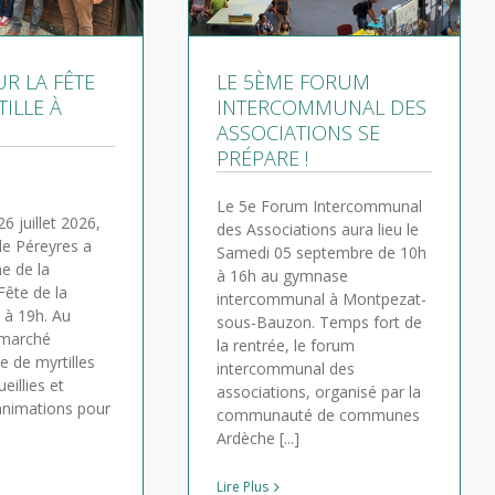
R LA FÊTE
LE 5ÈME FORUM
TILLE À
INTERCOMMUNAL DES
ASSOCIATIONS SE
PRÉPARE !
Le 5e Forum Intercommunal
6 juillet 2026,
des Associations aura lieu le
e Péreyres a
Samedi 05 septembre de 10h
e de la
à 16h au gymnase
 Fête de la
intercommunal à Montpezat-
h à 19h. Au
sous-Bauzon. Temps fort de
 marché
la rentrée, le forum
te de myrtilles
intercommunal des
eillies et
associations, organisé par la
nimations pour
communauté de communes
Ardèche [...]
Lire Plus