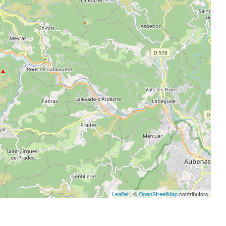
Leaflet
| ©
OpenStreetMap
contributors