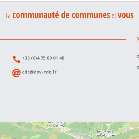
communauté de communes
vous
La
et
D
+33 (0)4 75 89 01 48
D
cdc@asv-cdc.fr