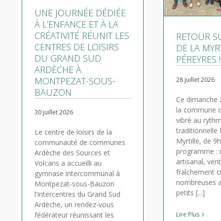
UNE JOURNÉE DÉDIÉE
À L’ENFANCE ET À LA
CRÉATIVITÉ RÉUNIT LES
RETOUR SU
CENTRES DE LOISIRS
DE LA MYR
DU GRAND SUD
PÉREYRES !
ARDÈCHE À
MONTPEZAT-SOUS-
28 juillet 2026
BAUZON
Ce dimanche 2
la commune d
30 juillet 2026
vibré au rythm
traditionnelle
Le centre de loisirs de la
Myrtille, de 9
communauté de communes
programme :
Ardèche des Sources et
artisanal, ven
Volcans a accueilli au
fraîchement cu
gymnase intercommunal à
nombreuses a
Montpezat-sous-Bauzon
petits [...]
l’Intercentres du Grand Sud
Ardèche, un rendez-vous
Lire Plus
fédérateur réunissant les