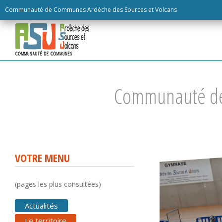
Skip
Communauté de Communes Ardèche des Sources et Volcans
to
content
Communauté d
VOTRE MENU
(pages les plus consultées)
Actualités
Le territoire