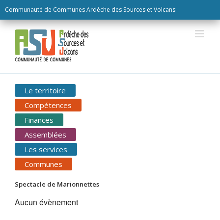
Skip
Communauté de Communes Ardèche des Sources et Volcans
to
content
Le territoire
Compétences
Finances
Assemblées
Les services
Communes
Spectacle de Marionnettes
Aucun évènement