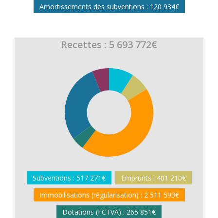
Amortissements des subventions : 120 934€
Recettes : 5 693 772€
Subventions : 517 271€
Emprunts : 401 210€
Immobilisations (régularisation) : 2 511 593€
Dotations (FCTVA) : 265 851€