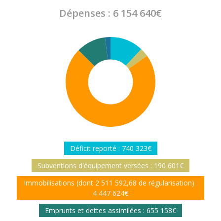
Dépenses : 6 154 640€
Déficit reporté : 740 323€
Subventions d'équipement versées : 190 601€
Immobilisations (dont 2 511 592,68 de régularisation) :
4 447 624€
Emprunts et dettes assimilées : 655 158€