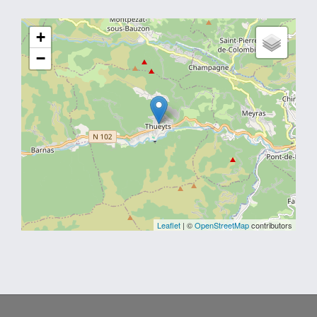
+
−
Leaflet
| ©
OpenStreetMap
contributors