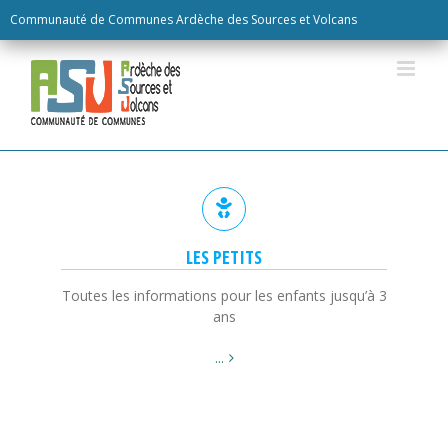
Skip
Communauté de Communes Ardèche des Sources et Volcans
to
content
LES PETITS
Toutes les informations pour les enfants jusqu’à 3
ans
...