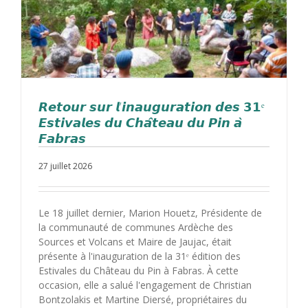
𝙍𝙚𝙩𝙤𝙪𝙧 𝙨𝙪𝙧 𝙡’𝙞𝙣𝙖𝙪𝙜𝙪𝙧𝙖𝙩𝙞𝙤𝙣 𝙙𝙚𝙨 𝟯𝟭ᵉ
𝙀𝙨𝙩𝙞𝙫𝙖𝙡𝙚𝙨 𝙙𝙪 𝘾𝙝𝙖̂𝙩𝙚𝙖𝙪 𝙙𝙪 𝙋𝙞𝙣 𝙖̀
𝙁𝙖𝙗𝙧𝙖𝙨
27 juillet 2026
Le 18 juillet dernier, Marion Houetz, Présidente de
la communauté de communes Ardèche des
Sources et Volcans et Maire de Jaujac, était
présente à l'inauguration de la 31ᵉ édition des
Estivales du Château du Pin à Fabras. À cette
occasion, elle a salué l'engagement de Christian
Bontzolakis et Martine Diersé, propriétaires du