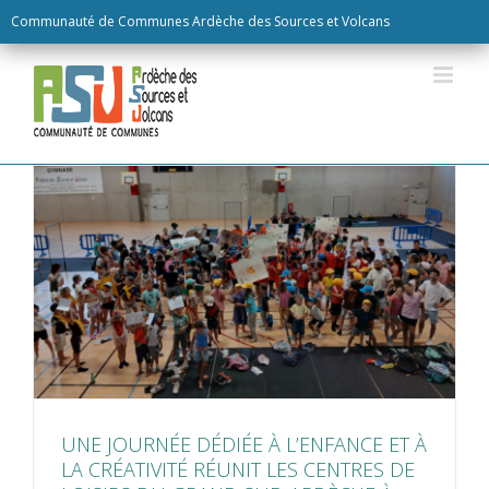
Skip
Communauté de Communes Ardèche des Sources et Volcans
to
content
UNE JOURNÉE DÉDIÉE À L’ENFANCE ET À
LA CRÉATIVITÉ RÉUNIT LES CENTRES DE