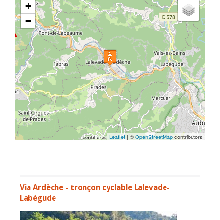
+
−
Leaflet
| ©
OpenStreetMap
contributors
Via Ardèche - tronçon cyclable Lalevade-
Labégude