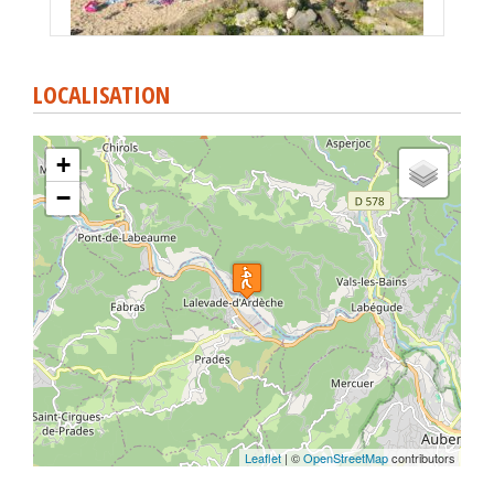
LOCALISATION
+
−
Leaflet
| ©
OpenStreetMap
contributors