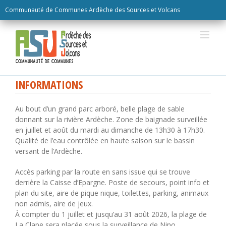
Skip
Communauté de Communes Ardèche des Sources et Volcans
to
content
INFORMATIONS
Au bout d’un grand parc arboré, belle plage de sable
donnant sur la rivière Ardèche. Zone de baignade surveillée
en juillet et août du mardi au dimanche de 13h30 à 17h30.
Qualité de l’eau contrôlée en haute saison sur le bassin
versant de l’Ardèche.
Accès parking par la route en sans issue qui se trouve
derrière la Caisse d’Epargne. Poste de secours, point info et
plan du site, aire de pique nique, toilettes, parking, animaux
non admis, aire de jeux.
À compter du 1 juillet et jusqu’au 31 août 2026, la plage de
La Clape sera placée sous la surveillance de Nino,