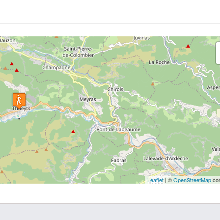
Leaflet
| ©
OpenStreetMap
con