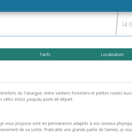
La c
Tarifs
Localisation
treforts du Tanargue, entre sentiers forestiers et petites routes buc
 vélos inclus jusqu’au point de départ.
 que je vous propose sont en permanence adaptés à vos niveaux physiqu
leinement de sa sortie. Praticable une grande partie de l’année, je vo