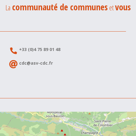
communauté de communes
vous
La
et
+33 (0)4 75 89 01 48
cdc@asv-cdc.fr