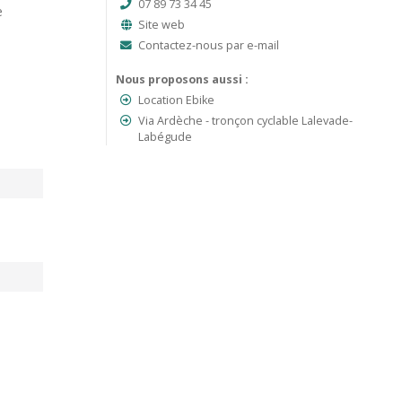
07 89 73 34 45
e
Site web
Contactez-nous par e-mail
Nous proposons aussi :
Location Ebike
Via Ardèche - tronçon cyclable Lalevade-
Labégude