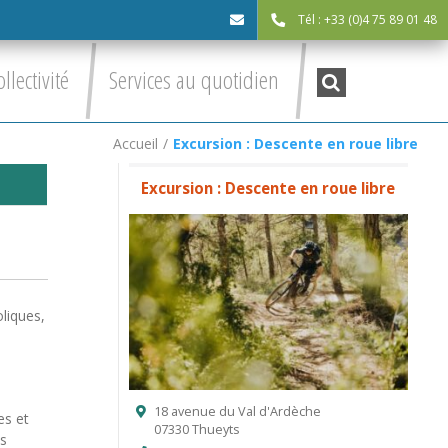
Tél : +33 (0)4 75 89 01 48
cdc@asv-
Recherche
ollectivité
Services au quotidien
:
cdc.fr
Accueil
/
Excursion : Descente en roue libre
Excursion : Descente en roue libre
oliques,
18 avenue du Val d'Ardèche
es et
07330 Thueyts
us