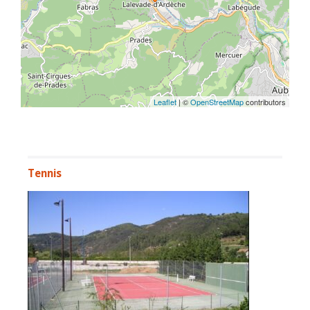
Leaflet
| ©
OpenStreetMap
contributors
Tennis