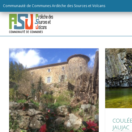
Skip
Communauté de Communes Ardèche des Sources et Volcans
to
content
COULÉE
JAUJAC