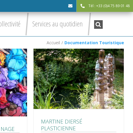
Tél : +33 (0)4 75 89 01 48
cdc@asv-
Recherche
ollectivité
Services au quotidien
:
cdc.fr
Accueil
/
Documentation Touristique
MARTINE DIERSÉ
PLASTICIENNE
INAGE