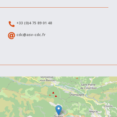
+33 (0)4 75 89 01 48
cdc@asv-cdc.fr