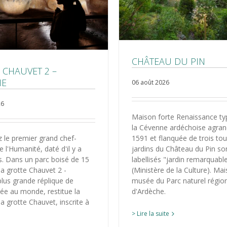
CHÂTEAU DU PIN
 CHAUVET 2 –
HE
06 août 2026
26
Maison forte Renaissance ty
la Cévenne ardéchoise agran
 le premier grand chef-
1591 et flanquée de trois tou
 l'Humanité, daté d'il y a
jardins du Château du Pin so
s. Dans un parc boisé de 15
labellisés "jardin remarquabl
la grotte Chauvet 2 -
(Ministère de la Culture). Ma
lus grande réplique de
musée du Parc naturel régio
ée au monde, restitue la
d'Ardèche.
a grotte Chauvet, inscrite à
> Lire la suite