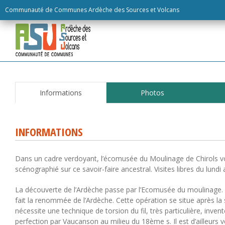
Skip
Communauté de Communes Ardèche des Sources et Volcans
to
content
Informations
Photos
INFORMATIONS
Dans un cadre verdoyant, l’écomusée du Moulinage de Chirols vou
scénographié sur ce savoir-faire ancestral. Visites libres du lundi
La découverte de l’Ardèche passe par l’Ecomusée du moulinage. Le
fait la renommée de l’Ardèche. Cette opération se situe après la sér
nécessite une technique de torsion du fil, très particulière, inven
perfection par Vaucanson au milieu du 18ème s. Il est d’ailleurs