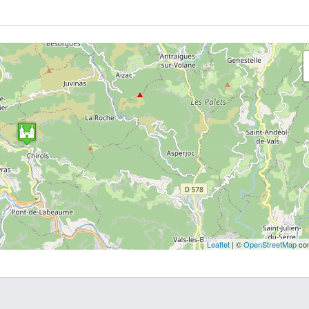
Leaflet
| ©
OpenStreetMap
con