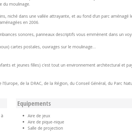
ée du moulinage.
ins, niché dans une vallée attrayante, et au fond d’un parc aménagé l
 réaménagées en 2006.
 ambiances sonores, panneaux descriptifs vous emmènent dans un voy
houx) cartes postales, ouvrages sur le moulinage…
enfants et jeunes filles) c’est tout un environnement architectural et p
e l’Europe, de la DRAC, de la Région, du Conseil Général, du Parc Natu
Equipements
 à
Aire de jeux
Aire de pique-nique
Salle de projection