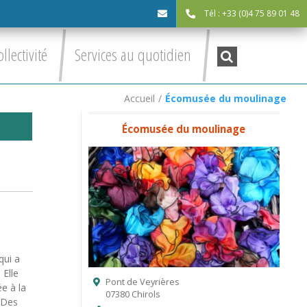
Tél : +33 (0)4 75 89 01 48
cdc@asv-
Recherche
ollectivité
Services au quotidien
:
cdc.fr
Accueil
/
Écomusée du moulinage
Écomusée du moulinage
qui a
 Elle
Pont de Veyrières
ée à la
07380 Chirols
. Des