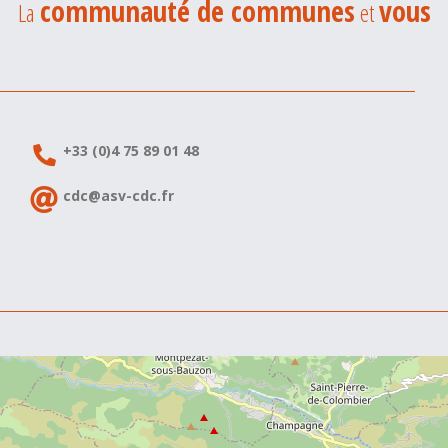
communauté de communes
vous
La
et
+33 (0)4 75 89 01 48
cdc@asv-cdc.fr