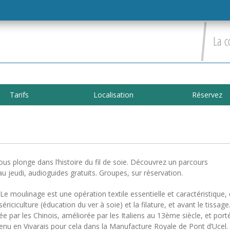
La c
Tarifs
Localisation
Réservez
s plonge dans l’histoire du fil de soie. Découvrez un parcours
 au jeudi, audioguides gratuits. Groupes, sur réservation.
 moulinage est une opération textile essentielle et caractéristique, 
iciculture (éducation du ver à soie) et la filature, et avant le tissage.
tée par les Chinois, améliorée par les Italiens au 13ème siècle, et port
 venu en Vivarais pour cela dans la Manufacture Royale de Pont d’Ucel