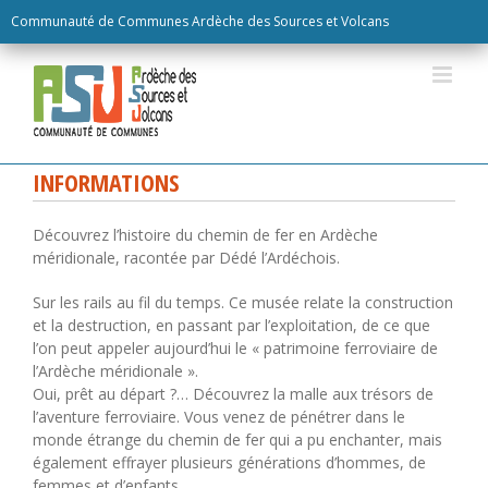
Skip
Communauté de Communes Ardèche des Sources et Volcans
to
content
INFORMATIONS
Découvrez l’histoire du chemin de fer en Ardèche
méridionale, racontée par Dédé l’Ardéchois.
Sur les rails au fil du temps. Ce musée relate la construction
et la destruction, en passant par l’exploitation, de ce que
l’on peut appeler aujourd’hui le « patrimoine ferroviaire de
l’Ardèche méridionale ».
Oui, prêt au départ ?… Découvrez la malle aux trésors de
l’aventure ferroviaire. Vous venez de pénétrer dans le
monde étrange du chemin de fer qui a pu enchanter, mais
également effrayer plusieurs générations d’hommes, de
femmes et d’enfants.