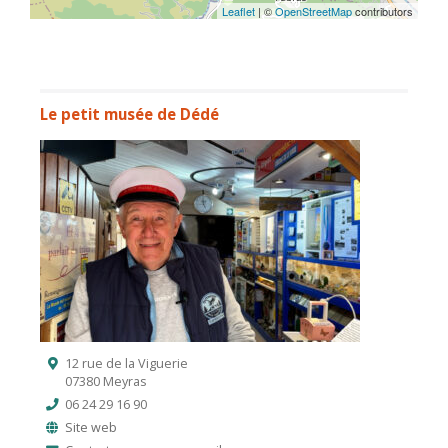
Leaflet
| ©
OpenStreetMap
contributors
Le petit musée de Dédé
12 rue de la Viguerie
07380 Meyras
06 24 29 16 90
Site web