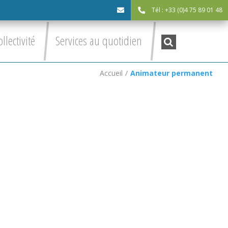
Tél : +33 (0)4 75 89 01 48
cdc@asv-
Recherche
ollectivité
Services au quotidien
:
cdc.fr
Accueil
/
Animateur permanent