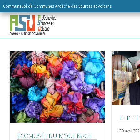
Skip
Communauté de Communes Ardèche des Sources et Volcans
to
content
LE PET
30 avril 20
ÉCOMUSÉE DU MOULINAGE