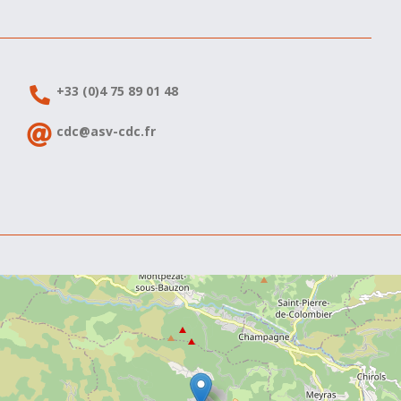
+33 (0)4 75 89 01 48
cdc@asv-cdc.fr