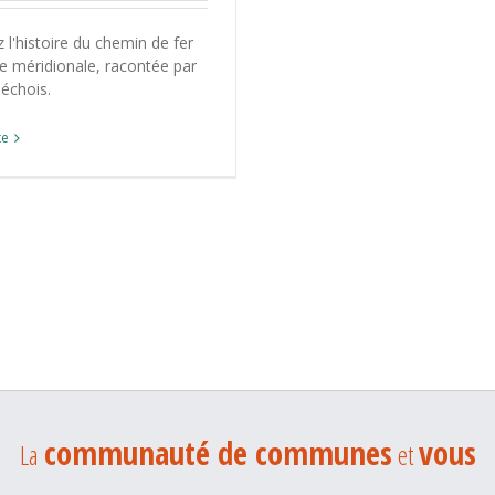
l'histoire du chemin de fer
e méridionale, racontée par
échois.
te
communauté de communes
vous
La
et