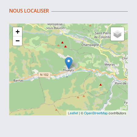
NOUS LOCALISER
+
−
Leaflet
| ©
OpenStreetMap
contributors