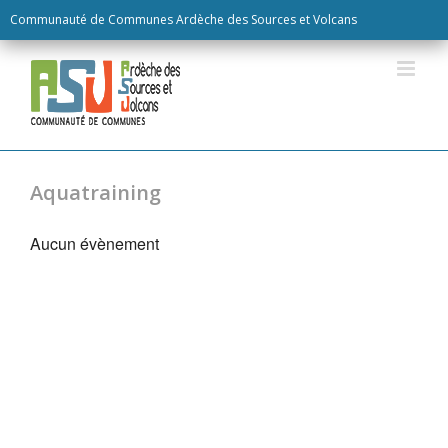
Skip
Communauté de Communes Ardèche des Sources et Volcans
to
content
Aquatraining
Aucun évènement