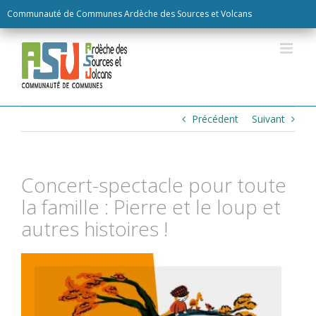
Skip
Communauté de Communes Ardèche des Sources et Volcans
to
content
Précédent
Suivant
Concert-spectacle pour toute
la famille : Pierre et le loup et
autres histoires !