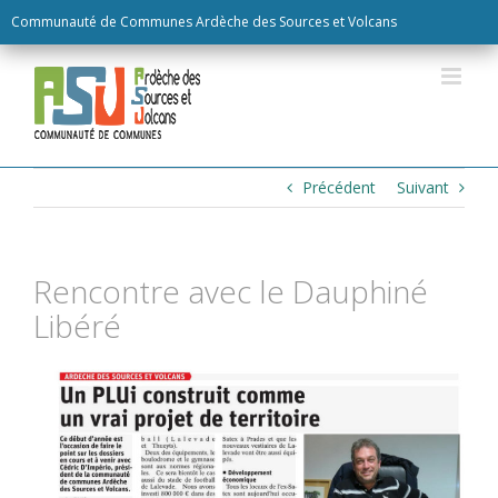
Skip
Communauté de Communes Ardèche des Sources et Volcans
to
content
Précédent
Suivant
Rencontre avec le Dauphiné
Libéré