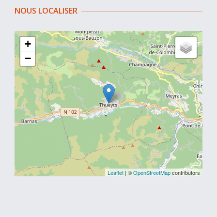
NOUS LOCALISER
+
−
Leaflet
| ©
OpenStreetMap
contributors