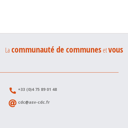
communauté de communes
vous
La
et
+33 (0)4 75 89 01 48
cdc@asv-cdc.fr