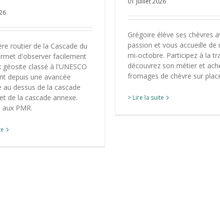
01 juillet 2026
026
Grégoire élève ses chèvres a
passion et vous accueille de
re routier de la Cascade du
mi-octobre. Participez à la tra
ermet d'observer facilement
découvrez son métier et ach
 géosite classé à l'UNESCO
fromages de chèvre sur plac
nt depuis une avancée
au dessus de la cascade
 et de la cascade annexe.
> Lire la suite
e aux PMR.
te