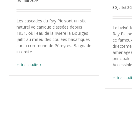
06 août 2026
30 juillet 2
Les cascades du Ray Pic sont un site
naturel volcanique classées depuis
Le belvédè
1931, où l'eau de la rivière la Bourges
Ray Pic p
jaillit au milieu des coulées basaltiques
ce fameux
sur la commune de Péreyres. Baignade
directeme
interdite.
aménagée 
principale
Accessibl
> Lire la suite
> Lire la sui