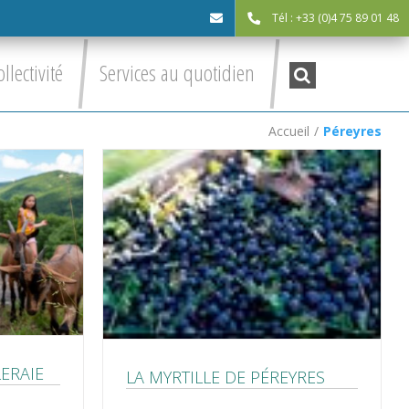
Tél : +33 (0)4 75 89 01 48
cdc@asv-
Recherche
ollectivité
Services au quotidien
:
cdc.fr
Accueil
/
Péreyres
LERAIE
LA MYRTILLE DE PÉREYRES