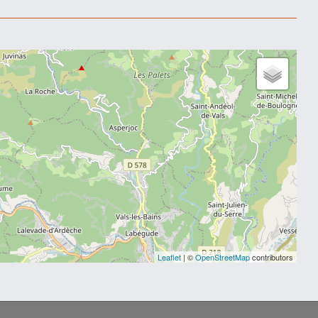
Leaflet
| ©
OpenStreetMap
contributors