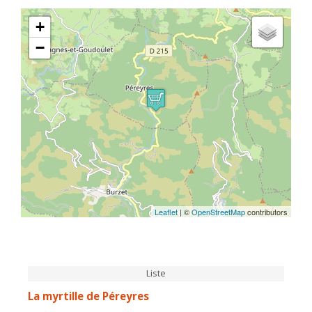
+
−
Leaflet
| ©
OpenStreetMap
contributors
Liste
La myrtille de Péreyres