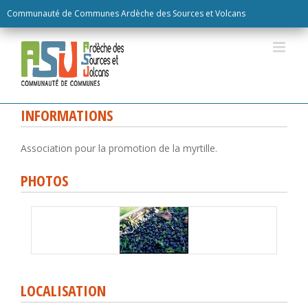
Skip
Communauté de Communes Ardèche des Sources et Volcans
to
content
INFORMATIONS
Association pour la promotion de la myrtille.
PHOTOS
LOCALISATION