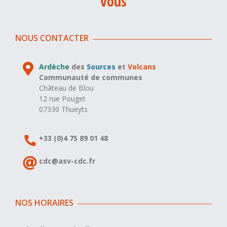
vous
NOUS CONTACTER
Ardèche
des
Sources
et
Volcans
Communauté de communes
Château de Blou
12 rue Pouget
07330 Thueyts
+33 (0)4 75 89 01 48
cdc@asv-cdc.fr
NOS HORAIRES