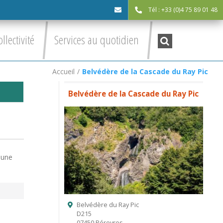
Tél : +33 (0)4 75 89 01 48
cdc@asv-
Recherche
ollectivité
Services au quotidien
:
cdc.fr
Accueil
/
Belvédère de la Cascade du Ray Pic
Belvédère de la Cascade du Ray Pic
 une
Belvédère du Ray Pic
D215
07450 Péreyres