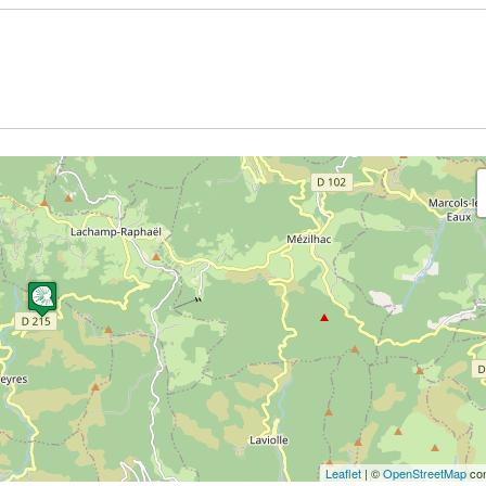
Leaflet
| ©
OpenStreetMap
con