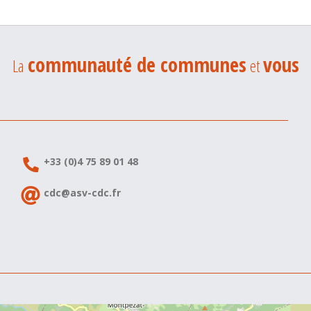
communauté de communes
vous
La
et
+33 (0)4 75 89 01 48
cdc@asv-cdc.fr