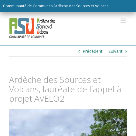
Skip
Communauté de Communes Ardèche des Sources et Volcans
to
content
Précédent
Suivant
Ardèche des Sources et
Volcans, lauréate de l’appel à
projet AVELO2