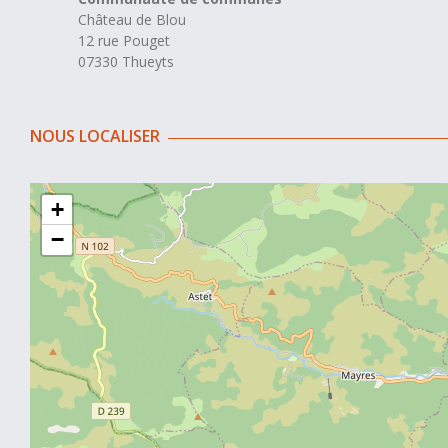
Château de Blou
12 rue Pouget
07330 Thueyts
NOUS LOCALISER
+
−