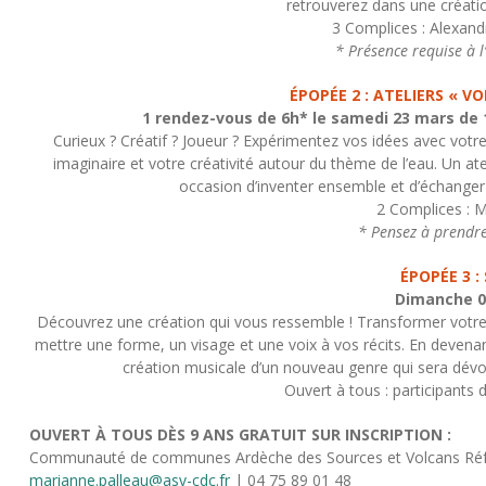
retrouverez dans une créatio
3 Complices : Alexandr
* Présence requise à 
ÉPOPÉE 2 : ATELIERS « V
1 rendez-vous de 6h* le samedi 23 mars de 1
Curieux ? Créatif ? Joueur ? Expérimentez vos idées avec votre
imaginaire et votre créativité autour du thème de l’eau. Un ate
occasion d’inventer ensemble et d’échanger
2 Complices : M
* Pensez à prendre
ÉPOPÉE 3
:
Dimanche 0
Découvrez une création qui vous ressemble ! Transformer votre hi
mettre une forme, un visage et une voix à vos récits. En devena
création musicale d’un nouveau genre qui sera dévoil
Ouvert à tous : participants d
OUVERT À TOUS DÈS 9 ANS GRATUIT SUR INSCRIPTION :
Communauté de communes Ardèche des Sources et Volcans Réfé
marianne.palleau@asv-cdc.fr
| 04 75 89 01 48