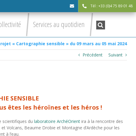
Tél : +33 (0)4 75 89 01 48
cdc@asv-
Recherche
ollectivité
Services au quotidien
:
cdc.fr
rojet « Cartographie sensible » du 09 mars au 05 mai 2024
Précédent
Suivant
IE SENSIBLE
 êtes les héroïnes et les héros !
e scientifiques du
laboratoire ArchéOrient
ira à la rencontre des
et Volcans, Beaume Drobie et Montagne d’Ardèche pour les
nt à l’eau.