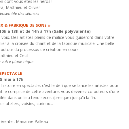
n dont vous êtes les héros !
a, Matthieu et Olivier
l’ensemble des séances
OIX & FABRIQUE DE SONS »
0h à 13h et de 14h à 17h (Salle polyvalente)
 voix. Des artistes pleins de malice vous guideront dans votre
lier à la croisée du chant et de la fabrique musicale. Une belle
 autour du processus de création en cours !
atthieu et Cecil
 votre pique-nique
 SPECTACLE
5 mai à 17h
stoire en spectacle, c’est le défi que se lance les artistes pour
nt le complice de cette aventure, vous devenez co-auteurs d’une
ée dans un lieu tenu secret (presque) jusqu’à la fin.
es ateliers, voisins, curieux…
rente : Marianne Palleau