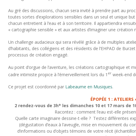
Au gré des discussions, chacun sera invité à prendre part au pr
toutes sortes d’explorations sensibles dans un seul et unique but
chacun entretient à l’eau et à son territoire. Il appartiendra ensui
« cartographie sensible » et aux artistes d’imaginer une création
Un challenge audacieux qui sera révélé grâce à de multiples ateli
d’habitants, des collégiens et des résidents de l’EHPAD de Burzet 
processus de création engagé.
Au point d’orgue de l’aventure, les créations cartographique et m
er
cadre intimiste propice à l’émerveillement lors du 1
week-end de
Ce projet est coordonné par
Labeaume en Musiques
.
ÉPOPÉE 1 : ATELIERS
2 rendez-vous de 3h* les dimanches 10 et 17 mars de 10
Racontez : comment l’eau est-elle présen
Quelle carte imaginaire dessine-t-elle ? Testez différentes e
(dégustation d’eaux à l’aveugle, mise en mouvement du corp
d’informations ou d’objets témoins de votre récit (échantill