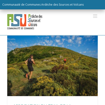
Skip
Communauté de Communes Ardèche des Sources et Volcans
to
content