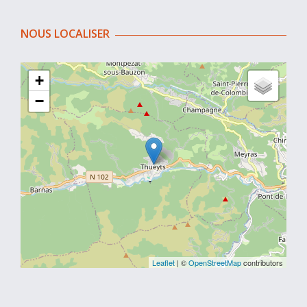
NOUS LOCALISER
+
−
Leaflet
| ©
OpenStreetMap
contributors