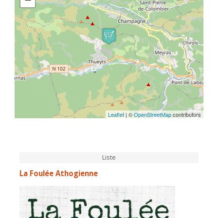
Leaflet
| ©
OpenStreetMap
contributors
Liste
La Foulée Athogienne