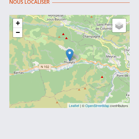
NOUS LOCALISER
+
−
Leaflet
| ©
OpenStreetMap
contributors