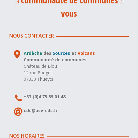
La
et
vous
NOUS CONTACTER
Ardèche
des
Sources
et
Volcans
Communauté de communes
Château de Blou
12 rue Pouget
07330 Thueyts
+33 (0)4 75 89 01 48
cdc@asv-cdc.fr
NOS HORAIRES