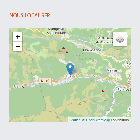
NOUS LOCALISER
+
−
Leaflet
| ©
OpenStreetMap
contributors