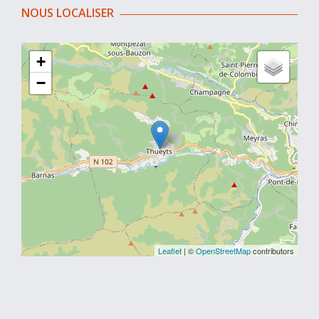
NOUS LOCALISER
+
−
Leaflet
| ©
OpenStreetMap
contributors