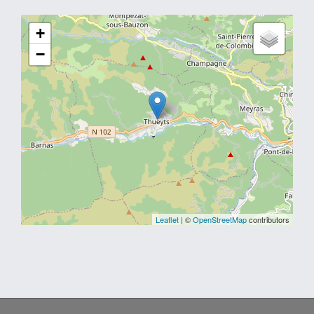
+
−
Leaflet
| ©
OpenStreetMap
contributors