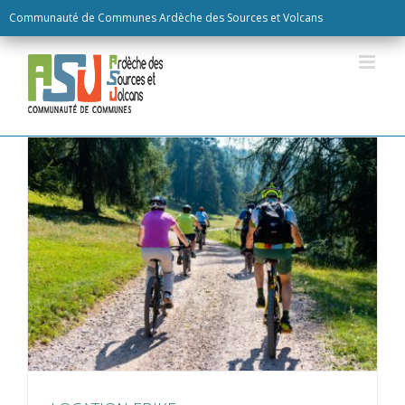
Skip
Communauté de Communes Ardèche des Sources et Volcans
to
content