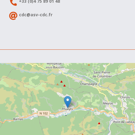
+33 (0)4 75 89 01 48
cdc@asv-cdc.fr