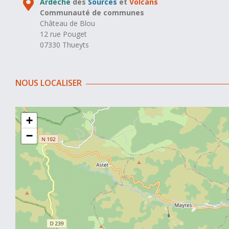
Ardèche
des
Sources
et
Volcans
Communauté de communes
Château de Blou
12 rue Pouget
07330 Thueyts
NOUS LOCALISER
+
−