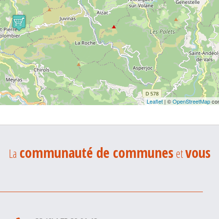
Leaflet
| ©
OpenStreetMap
con
communauté de communes
vous
La
et