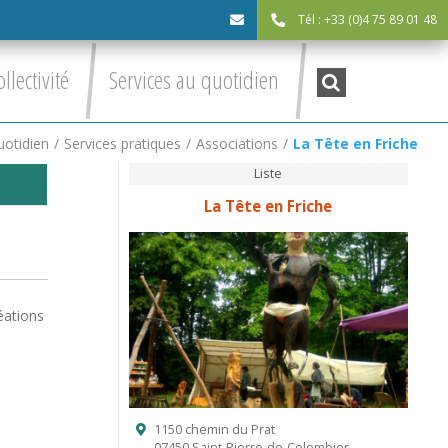
Tél : +33 (0)4 75 89 01 48
cdc@asv-
Recherche
ollectivité
Services au quotidien
:
cdc.fr
uotidien
/
Services pratiques
/
Associations
/
La Tête en Friche
Liste
La Tête en Friche
éations
1150 chemin du Prat
07450 Saint-Pierre-de-Colombier