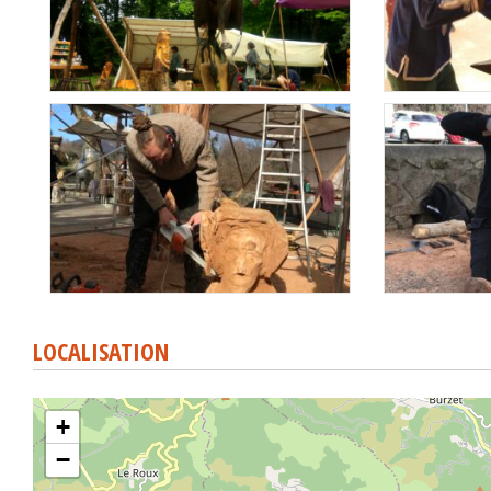
LOCALISATION
+
−