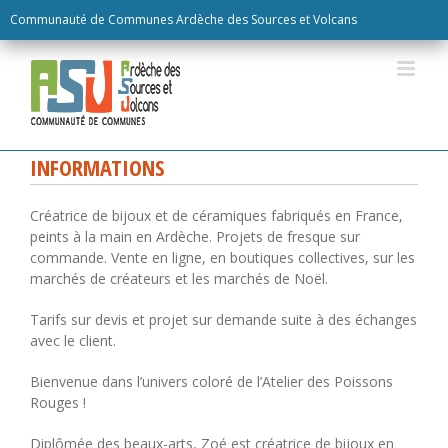
Skip
Communauté de Communes Ardèche des Sources et Volcans
to
content
INFORMATIONS
Créatrice de bijoux et de céramiques fabriqués en France,
peints à la main en Ardèche. Projets de fresque sur
commande. Vente en ligne, en boutiques collectives, sur les
marchés de créateurs et les marchés de Noël.
Tarifs sur devis et projet sur demande suite à des échanges
avec le client.
Bienvenue dans l’univers coloré de l’Atelier des Poissons
Rouges !
Diplômée des beaux-arts, Zoé est créatrice de bijoux en