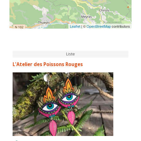
Leaflet
| ©
OpenStreetMap
contributors
Liste
L'Atelier des Poissons Rouges