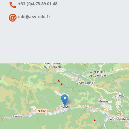
+33 (0)4 75 89 01 48
cdc@asv-cdc.fr