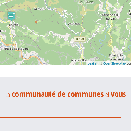
Leaflet
| ©
OpenStreetMap
con
communauté de communes
vous
La
et