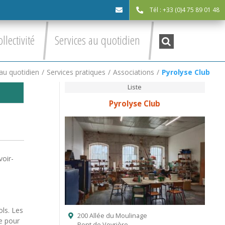
Tél : +33 (0)4 75 89 01 48
cdc@asv-
Recherche
ollectivité
Services au quotidien
:
cdc.fr
au quotidien
/
Services pratiques
/
Associations
/
Pyrolyse Club
Liste
Pyrolyse Club
voir-
ls. Les
200 Allée du Moulinage
ue pour
Pont de Veyrière