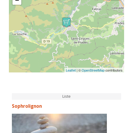
−
Leaflet
| ©
OpenStreetMap
contributors
Liste
Sophrolignon