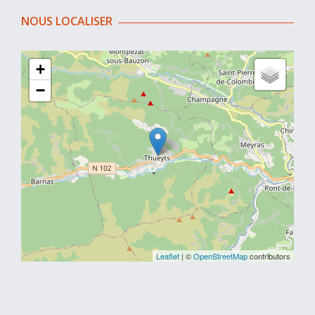
NOUS LOCALISER
+
−
Leaflet
| ©
OpenStreetMap
contributors