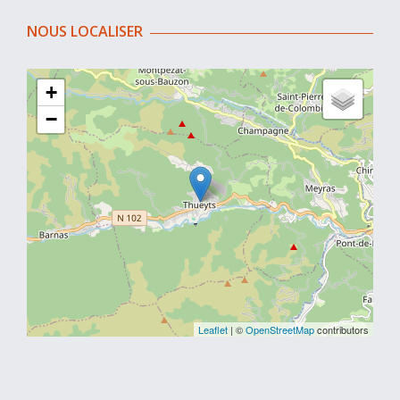
NOUS LOCALISER
+
−
Leaflet
| ©
OpenStreetMap
contributors