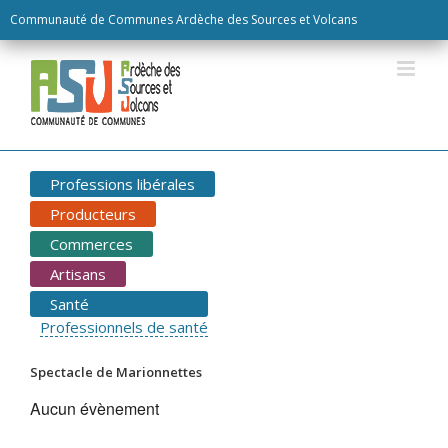
Skip
Communauté de Communes Ardèche des Sources et Volcans
to
content
Professions libérales
Producteurs
Commerces
Artisans
Santé
Professionnels de santé
Spectacle de Marionnettes
Aucun évènement