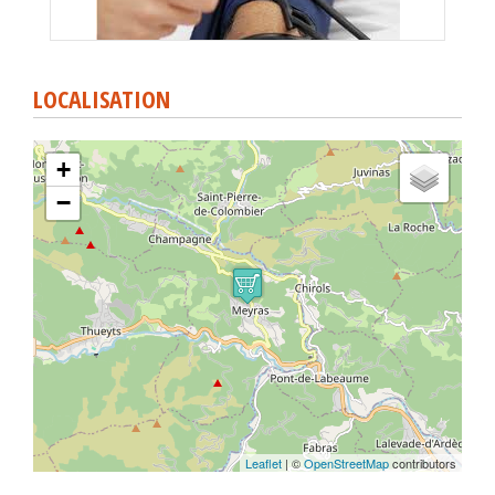
LOCALISATION
+
−
Leaflet
| ©
OpenStreetMap
contributors