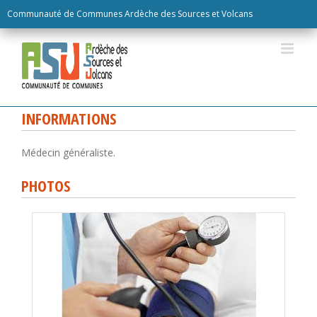
Skip
Communauté de Communes Ardèche des Sources et Volcans
to
content
INFORMATIONS
Médecin généraliste.
PHOTOS