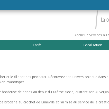
La c
Accueil
/
Services au 
Tarifs
Localisation
crochet et le fil sont ses pinceaux. Découvrez son univers onirique dans 
pier, cyanotypes.
e brodeuse de perles au début du XXème siècle, quittant son Auvergn
 broderie au crochet de Lunéville et l’ai mise au service de la créati