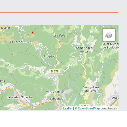
Leaflet
| ©
OpenStreetMap
contributors