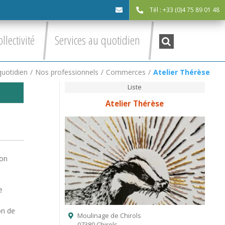
Tél : +33 (0)4 75 89 01 48
cdc@asv-
Recherche
ollectivité
Services au quotidien
:
cdc.fr
quotidien
/
Nos professionnels
/
Commerces
/
Atelier Thérèse
Liste
Atelier Thérèse
son
e
on de
Moulinage de Chirols
07380 Chirols