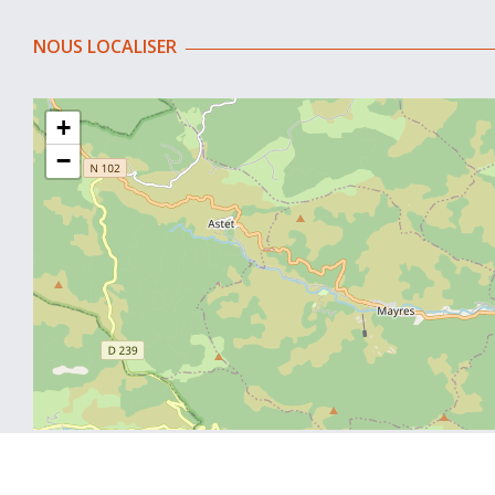
NOUS LOCALISER
+
−