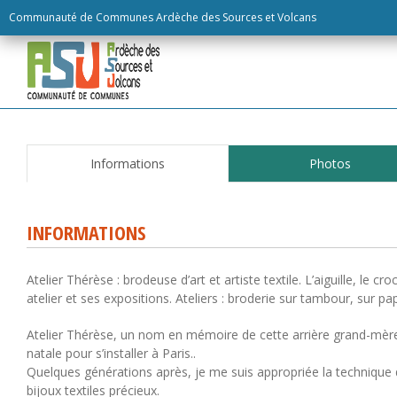
Skip
Communauté de Communes Ardèche des Sources et Volcans
to
content
Informations
Photos
INFORMATIONS
Atelier Thérèse : brodeuse d’art et artiste textile. L’aiguille, le 
atelier et ses expositions. Ateliers : broderie sur tambour, sur pa
Atelier Thérèse, un nom en mémoire de cette arrière grand-mèr
natale pour s’installer à Paris..
Quelques générations après, je me suis appropriée la technique de
bijoux textiles précieux.