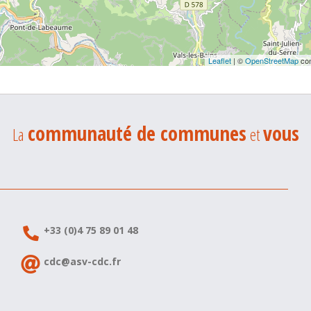
Leaflet
| ©
OpenStreetMap
con
communauté de communes
vous
La
et
+33 (0)4 75 89 01 48
cdc@asv-cdc.fr