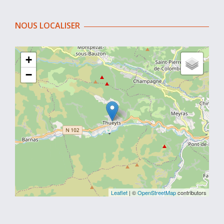
NOUS LOCALISER
+
−
Leaflet
| ©
OpenStreetMap
contributors