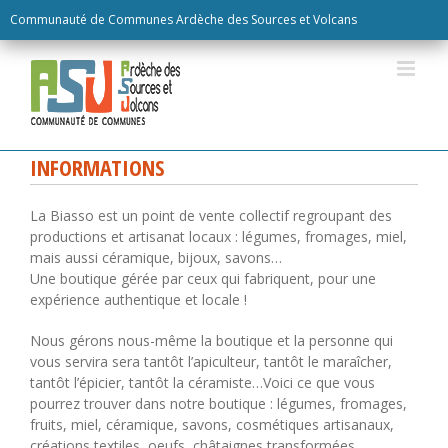
Skip
Communauté de Communes Ardèche des Sources et Volcans
to
content
INFORMATIONS
La Biasso est un point de vente collectif regroupant des
productions et artisanat locaux : légumes, fromages, miel,
mais aussi céramique, bijoux, savons…
Une boutique gérée par ceux qui fabriquent, pour une
expérience authentique et locale !
Nous gérons nous-même la boutique et la personne qui
vous servira sera tantôt l’apiculteur, tantôt le maraîcher,
tantôt l’épicier, tantôt la céramiste…Voici ce que vous
pourrez trouver dans notre boutique : légumes, fromages,
fruits, miel, céramique, savons, cosmétiques artisanaux,
créations textiles, oeufs, châtaignes transformées,