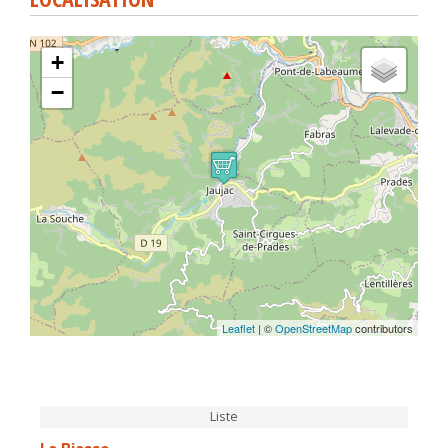
+
−
Leaflet
| ©
OpenStreetMap
contributors
Liste