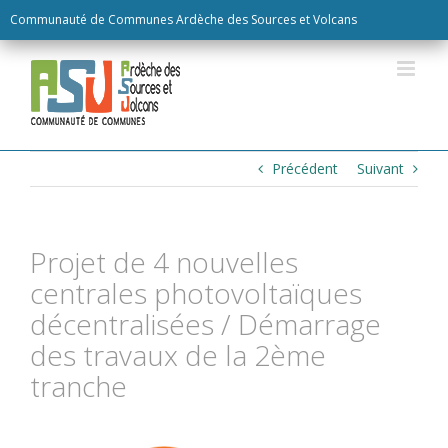
Skip
Communauté de Communes Ardèche des Sources et Volcans
to
content
Précédent
Suivant
Projet de 4 nouvelles
centrales photovoltaïques
décentralisées / Démarrage
des travaux de la 2ème
tranche