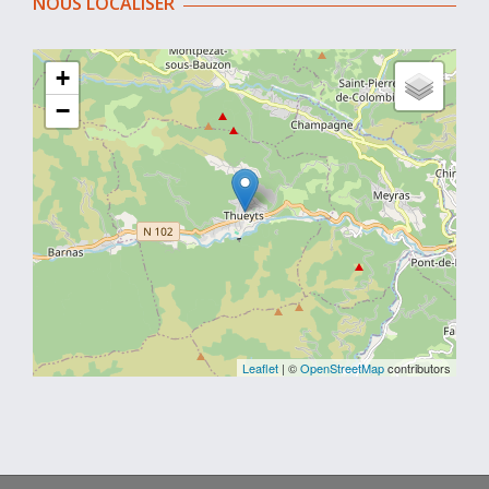
NOUS LOCALISER
+
−
Leaflet
| ©
OpenStreetMap
contributors