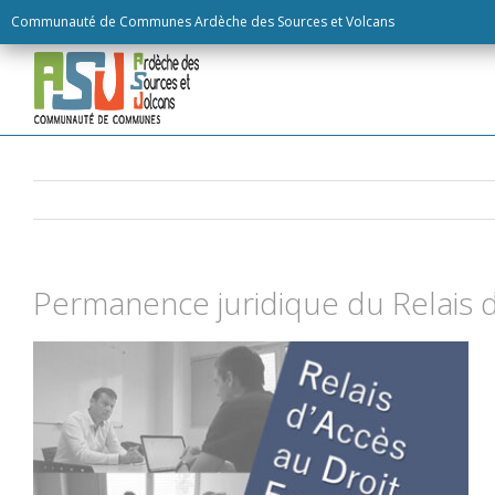
Skip
Communauté de Communes Ardèche des Sources et Volcans
to
content
Permanence juridique du Relais 