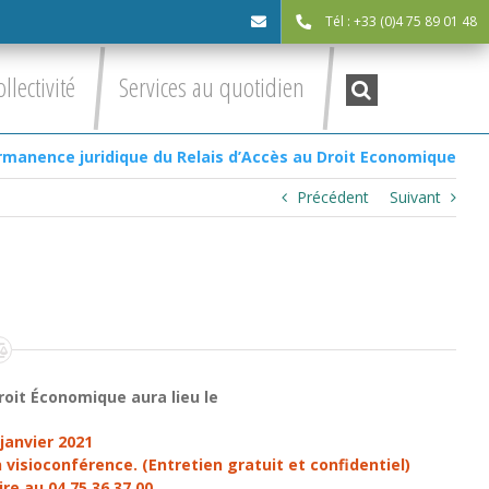
Tél : +33 (0)4 75 89 01 48
cdc@asv-
Recherche
ollectivité
Services au quotidien
:
cdc.fr
rmanence juridique du Relais d’Accès au Droit Economique
Précédent
Suivant
roit Économique aura lieu le
janvier 2021
visioconférence. (Entretien gratuit et confidentiel)
ire au 04 75 36 37 00