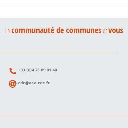
communauté de communes
vous
La
et
+33 (0)4 75 89 01 48
cdc@asv-cdc.fr