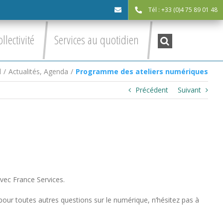
Tél : +33 (0)4 75 89 01 48
cdc@asv-
Recherche
ollectivité
Services au quotidien
:
cdc.fr
l
/
Actualités
,
Agenda
/
Programme des ateliers numériques
Précédent
Suivant
vec France Services.
our toutes autres questions sur le numérique, n’hésitez pas à