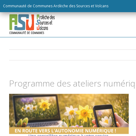
Skip
Communauté de Communes Ardèche des Sources et Volcans
to
content
Programme des ateliers numéri