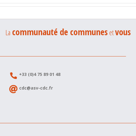
communauté de communes
vous
La
et
+33 (0)4 75 89 01 48
cdc@asv-cdc.fr