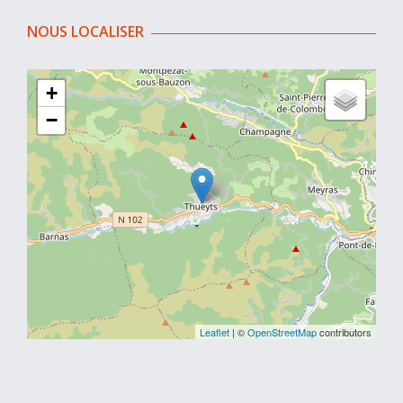
NOUS LOCALISER
+
−
Leaflet
| ©
OpenStreetMap
contributors