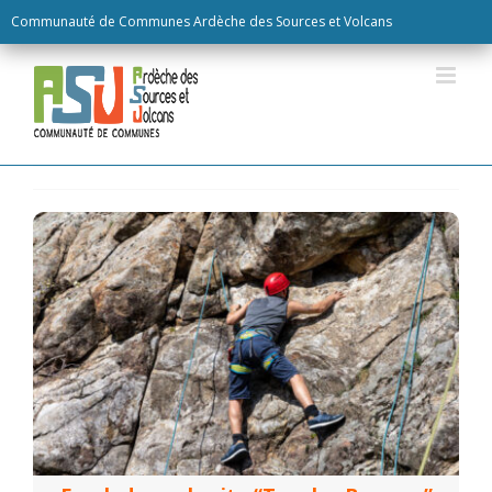
Skip
Communauté de Communes Ardèche des Sources et Volcans
to
content