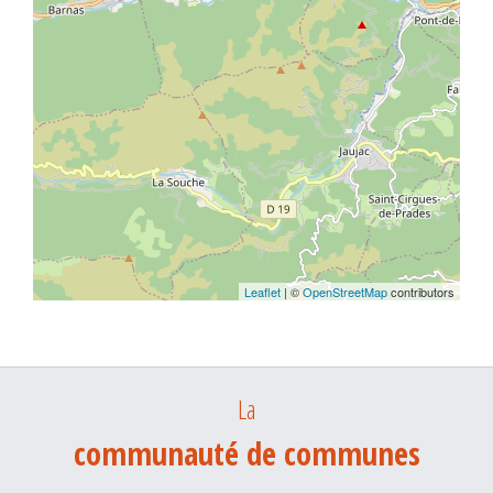
Leaflet
| ©
OpenStreetMap
contributors
La
communauté de communes