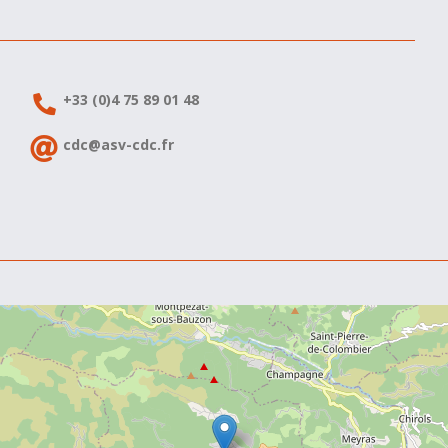
+33 (0)4 75 89 01 48
cdc@asv-cdc.fr