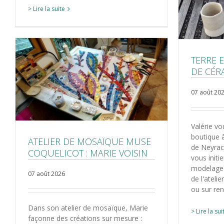
> Lire la suite
TERRE 
DE CÉR
07 août 20
Valérie vo
boutique 
ATELIER DE MOSAÏQUE MUSE
de Neyrac
COQUELICOT : MARIE VOISIN
vous initi
modelage 
07 août 2026
de l'ateli
ou sur re
Dans son atelier de mosaïque, Marie
> Lire la sui
façonne des créations sur mesure :