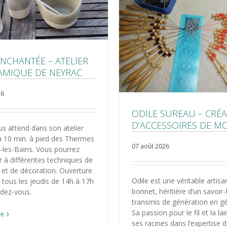
ENCHANTÉE – ATELIER
AMIQUE DE NEYRAC
26
ODILE SUREAU – CRÉA
D’ACCESSOIRES DE M
us attend dans son atelier
à 10 min. à pied des Thermes
07 août 2026
-les-Bains. Vous pourrez
er à différentes techniques de
et de décoration. Ouverture
Odile est une véritable artis
er tous les jeudis de 14h à 17h
bonnet, héritière d’un savoir-
ndez-vous.
transmis de génération en gé
Sa passion pour le fil et la la
te
ses racines dans l’expertise 