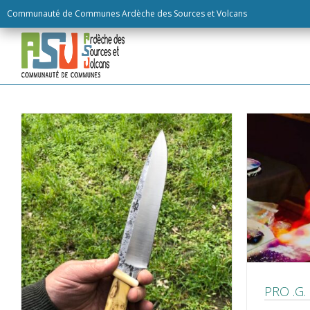
Skip
Communauté de Communes Ardèche des Sources et Volcans
to
content
PRO .G.