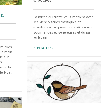
07 août 2026
ONS
La miche qui trotte vous régalera avec
ses viennoiseries classiques et
revisitées ainsi qu’avec des pâtisseries
gourmandes et généreuses et du pain
au levain.
ramiques
> Lire la suite
 la main
ue sur
en
s marchés
de Noël.