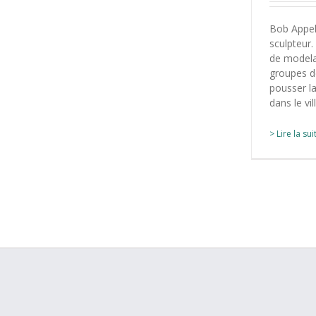
Bob Appel
sculpteur.
de modelag
groupes d
pousser la
dans le vi
> Lire la sui