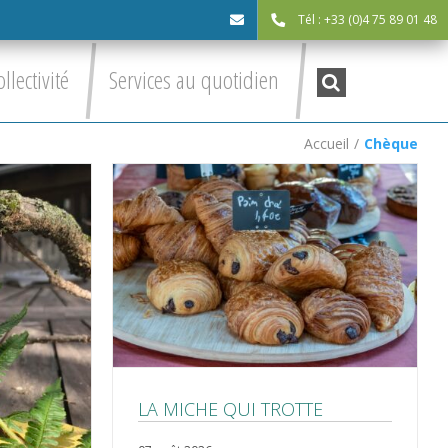
Tél : +33 (0)4 75 89 01 48
cdc@asv-
Recherche
ollectivité
Services au quotidien
:
cdc.fr
Accueil
/
Chèque
LA MICHE QUI TROTTE