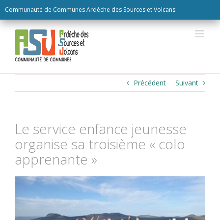
Skip
Communauté de Communes Ardèche des Sources et Volcans
to
content
Précédent
Suivant
Le service enfance jeunesse
organise sa troisième « colo
apprenante »