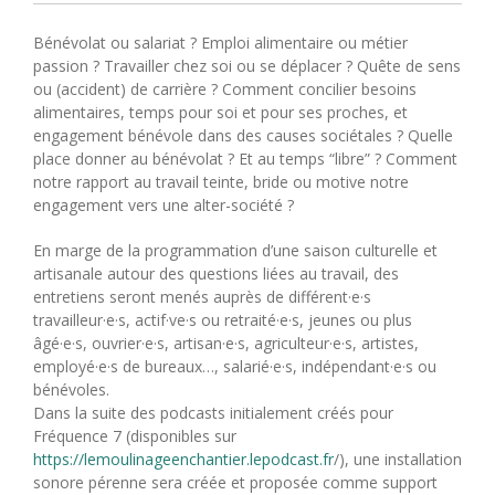
Bénévolat ou salariat ? Emploi alimentaire ou métier
passion ? Travailler chez soi ou se déplacer ? Quête de sens
ou (accident) de carrière ? Comment concilier besoins
alimentaires, temps pour soi et pour ses proches, et
engagement bénévole dans des causes sociétales ? Quelle
place donner au bénévolat ? Et au temps “libre” ? Comment
notre rapport au travail teinte, bride ou motive notre
engagement vers une alter-société ?
En marge de la programmation d’une saison culturelle et
artisanale autour des questions liées au travail, des
entretiens seront menés auprès de différent·e·s
travailleur·e·s, actif·ve·s ou retraité·e·s, jeunes ou plus
âgé·e·s, ouvrier·e·s, artisan·e·s, agriculteur·e·s, artistes,
employé·e·s de bureaux…, salarié·e·s, indépendant·e·s ou
bénévoles.
Dans la suite des podcasts initialement créés pour
Fréquence 7 (disponibles sur
https://lemoulinageenchantier.lepodcast.fr
/), une installation
sonore pérenne sera créée et proposée comme support